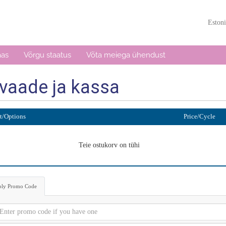
Eston
aas
Võrgu staatus
Võta meiega ühendust
vaade ja kassa
t/Options
Price/Cycle
Teie ostukorv on tühi
ly Promo Code