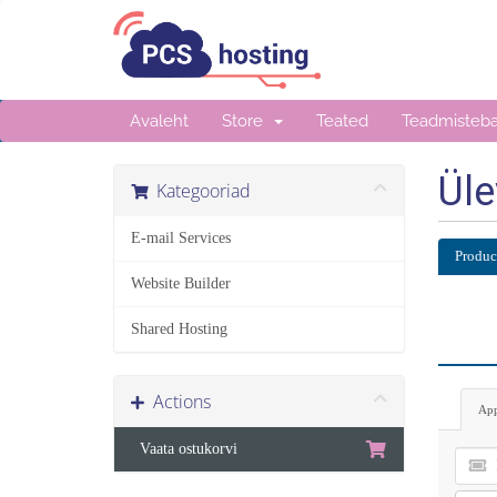
Avaleht
Store
Teated
Teadmisteb
Üle
Kategooriad
E-mail Services
Produc
Website Builder
Shared Hosting
Actions
App
Vaata ostukorvi