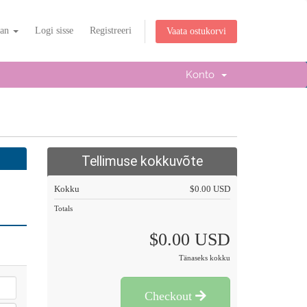
ian
Logi sisse
Registreeri
Vaata ostukorvi
Konto
Tellimuse kokkuvõte
Kokku
$0.00 USD
Totals
$0.00 USD
Tänaseks kokku
Checkout