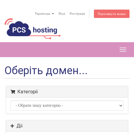
Українська
Вхід
Реєстрація
Переглянути кошик
Toggl
navig
Оберіть домен...
Категорії
Дії