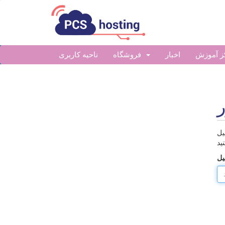
ز آموزش
اخبار
فروشگاه
ناحیه کاربری
ر
یل
ید
یل