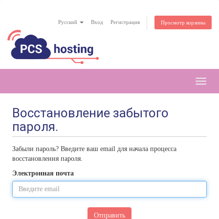
Русский
Вход
Регистрация
Просмотр корзины
Toggl
navig
Восстановление забытого
пароля.
Забыли пароль? Введите ваш email для начала процесса
восстановления пароля.
Электронная почта
Отправить