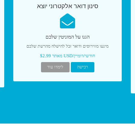
סינון דואר אלקטרוני יוצא
הגנו על המוניטין שלכם
מינעו מווירוסים ודואר זבל להישלח מהרשת שלכם
מאתר $2.99 USD/חודשי/דומיין
רכישה
לימדו עוד