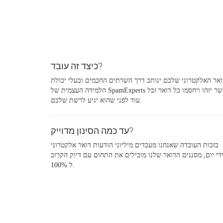
כיצד זה עובד?
אר האלקטרוני שלכם ינותב דרך השרתים החכמים ובעלי יכולת
הלמידה העצמית של SpamExperts אשר יזהו ויחסמו כל דואר זבל
עוד לפני שהוא יגיע לרשת שלכם.
עד כמה הסינון מדוייק?
בזכות העובדה שאנחנו מעבדים מיליוני הודעות דואר אלקטרוני
די יום, מסננים הדואר שלנו מובילים את התחום עם דיוק הקרוב
ל 100%.